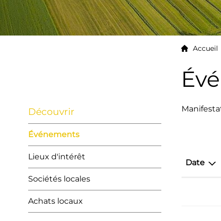
Accueil
Év
Sous-navigation
Manifesta
Découvrir
Événements
(
Lieux d'intérêt
Date
s
é
Sociétés locales
l
e
Achats locaux
c